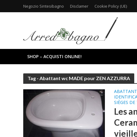
Negozio Sintesibagno
Disclamer
Cookie Policy (UE)
SHOP – ACQUISTI ONLINE!
Tag - Abattant wc MADE pour ZEN AZZURRA
ABATTANT
IDENTIFIC
SIÈGES DE
Les a
Ceram
vieill