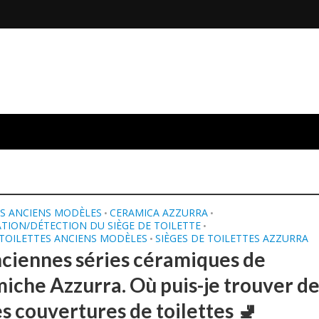
S ANCIENS MODÈLES
CERAMICA AZZURRA
•
•
ATION/DÉTECTION DU SIÈGE DE TOILETTE
•
 TOILETTES ANCIENS MODÈLES
SIÈGES DE TOILETTES AZZURRA
•
nciennes séries céramiques de
iche Azzurra. Où puis-je trouver d
es couvertures de toilettes 🚽