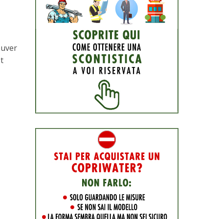
ouver
st