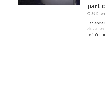
partic
30 Dicem
Les ancie
de vieille
précédent.