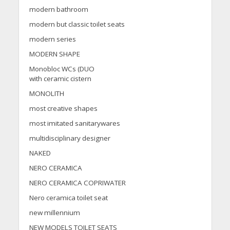
modern bathroom
modern but classic toilet seats
modern series
MODERN SHAPE
Monobloc WCs (DUO
with ceramic cistern
MONOLITH
most creative shapes
most imitated sanitarywares
multidisciplinary designer
NAKED
NERO CERAMICA
NERO CERAMICA COPRIWATER
Nero ceramica toilet seat
new millennium
NEW MODELS TOILET SEATS