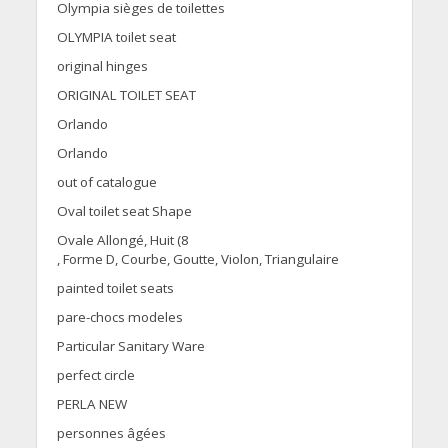
Olympia sièges de toilettes
OLYMPIA toilet seat
original hinges
ORIGINAL TOILET SEAT
Orlando
Orlando
out of catalogue
Oval toilet seat Shape
Ovale Allongé, Huit (8
, Forme D, Courbe, Goutte, Violon, Triangulaire
painted toilet seats
pare-chocs modeles
Particular Sanitary Ware
perfect circle
PERLA NEW
personnes âgées