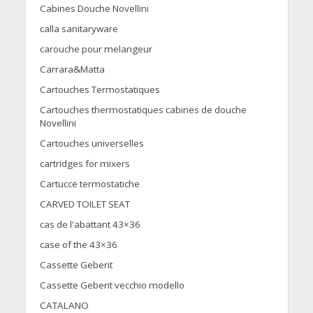
Cabines Douche Novellini
calla sanitaryware
carouche pour melangeur
Carrara&Matta
Cartouches Termostatiques
Cartouches thermostatiques cabines de douche
Novellini
Cartouches universelles
cartridges for mixers
Cartucce termostatiche
CARVED TOILET SEAT
cas de l'abattant 43×36
case of the 43×36
Cassette Geberit
Cassette Geberit vecchio modello
CATALANO