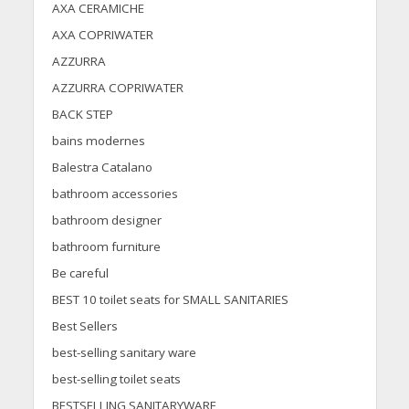
AXA CERAMICHE
AXA COPRIWATER
AZZURRA
AZZURRA COPRIWATER
BACK STEP
bains modernes
Balestra Catalano
bathroom accessories
bathroom designer
bathroom furniture
Be careful
BEST 10 toilet seats for SMALL SANITARIES
Best Sellers
best-selling sanitary ware
best-selling toilet seats
BESTSELLING SANITARYWARE