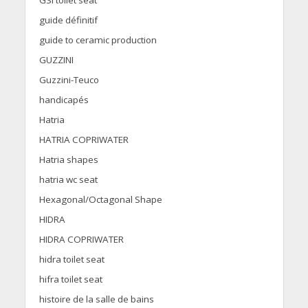
GSI toilet seat
guide définitif
guide to ceramic production
GUZZINI
Guzzini-Teuco
handicapés
Hatria
HATRIA COPRIWATER
Hatria shapes
hatria wc seat
Hexagonal/Octagonal Shape
HIDRA
HIDRA COPRIWATER
hidra toilet seat
hifra toilet seat
histoire de la salle de bains