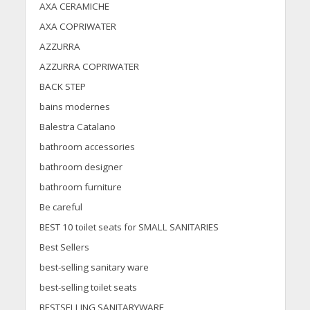
AXA CERAMICHE
AXA COPRIWATER
AZZURRA
AZZURRA COPRIWATER
BACK STEP
bains modernes
Balestra Catalano
bathroom accessories
bathroom designer
bathroom furniture
Be careful
BEST 10 toilet seats for SMALL SANITARIES
Best Sellers
best-selling sanitary ware
best-selling toilet seats
BESTSELLING SANITARYWARE