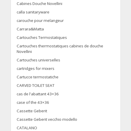
Cabines Douche Novellini
calla sanitaryware
carouche pour melangeur
Carrara&Matta
Cartouches Termostatiques
Cartouches thermostatiques cabines de douche
Novellini
Cartouches universelles
cartridges for mixers
Cartucce termostatiche
CARVED TOILET SEAT
cas de l'abattant 43×36
case of the 43×36
Cassette Geberit
Cassette Geberit vecchio modello
CATALANO