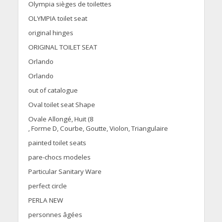
Olympia sièges de toilettes
OLYMPIA toilet seat
original hinges
ORIGINAL TOILET SEAT
Orlando
Orlando
out of catalogue
Oval toilet seat Shape
Ovale Allongé, Huit (8
, Forme D, Courbe, Goutte, Violon, Triangulaire
painted toilet seats
pare-chocs modeles
Particular Sanitary Ware
perfect circle
PERLA NEW
personnes âgées