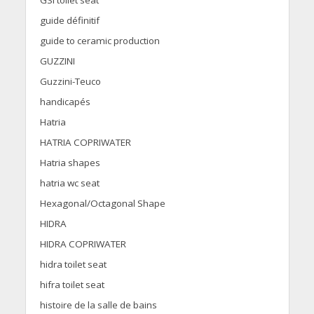
GSI toilet seat
guide définitif
guide to ceramic production
GUZZINI
Guzzini-Teuco
handicapés
Hatria
HATRIA COPRIWATER
Hatria shapes
hatria wc seat
Hexagonal/Octagonal Shape
HIDRA
HIDRA COPRIWATER
hidra toilet seat
hifra toilet seat
histoire de la salle de bains