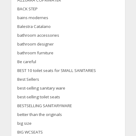
AZZURRA COPRIWATER
BACK STEP
bains modernes
Balestra Catalano
bathroom accessories
bathroom designer
bathroom furniture
Be careful
BEST 10 toilet seats for SMALL SANITARIES
Best Sellers
best-selling sanitary ware
best-selling toilet seats
BESTSELLING SANITARYWARE
better than the originals
big size
BIG WCSEATS