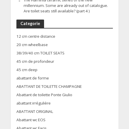
The Flaminia ceramic series of the new
millennium. Some are already out of catalogue.
Are toilet seats still available? (part 4 )
Categorie
12 cm centre distance
20 cm wheelbase
38/39/40 cm TOILET SEATS
45 cm de profondeur
45 cm deep
abattant de forme
ABATTANT DE TOILETTE CHAMPAGNE
Abattant de toilette Ponte Giulio
abattant irrégulière
ABATTANT ORIGINAL
Abattant wc EOS
Abattant wc Facis