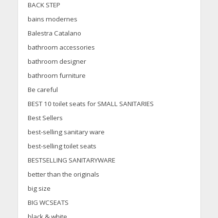
BACK STEP
bains modernes
Balestra Catalano
bathroom accessories
bathroom designer
bathroom furniture
Be careful
BEST 10 toilet seats for SMALL SANITARIES
Best Sellers
best-selling sanitary ware
best-selling toilet seats
BESTSELLING SANITARYWARE
better than the originals
big size
BIG WCSEATS
black & white