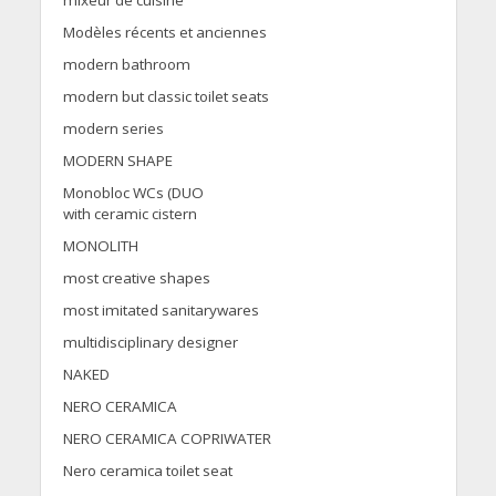
mixeur de cuisine
Modèles récents et anciennes
modern bathroom
modern but classic toilet seats
modern series
MODERN SHAPE
Monobloc WCs (DUO
with ceramic cistern
MONOLITH
most creative shapes
most imitated sanitarywares
multidisciplinary designer
NAKED
NERO CERAMICA
NERO CERAMICA COPRIWATER
Nero ceramica toilet seat