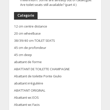
millennium. Some are already out of catalogue.
Are toilet seats still available? (part 4 )
Categorie
12 cm centre distance
20 cm wheelbase
38/39/40 cm TOILET SEATS
45 cm de profondeur
45 cm deep
abattant de forme
ABATTANT DE TOILETTE CHAMPAGNE
Abattant de toilette Ponte Giulio
abattant irrégulière
ABATTANT ORIGINAL
Abattant wc EOS
Abattant wc Facis