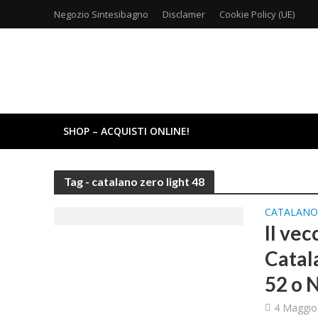
Negozio Sintesibagno
Disclamer
Cookie Policy (UE)
SHOP – ACQUISTI ONLINE!
Tag - catalano zero light 48
CATALAN
Il vec
Catal
52 o 
4 Maggio