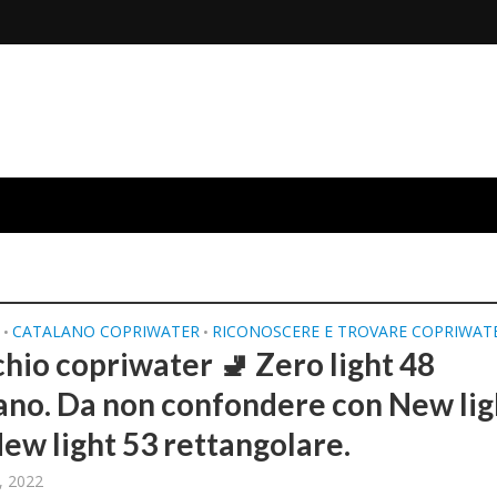
O
CATALANO COPRIWATER
RICONOSCERE E TROVARE COPRIWAT
•
•
chio copriwater 🚽 Zero light 48
ano. Da non confondere con New lig
New light 53 rettangolare.
, 2022