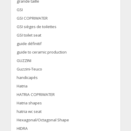
grande taille
GSI
GSI COPRIWATER
GSI sièges de toilettes
GSI toilet seat
guide définitif
guide to ceramic production
GUZZINI
Guzzini-Teuco
handicapés
Hatria
HATRIA COPRIWATER
Hatria shapes
hatria wc seat
Hexagonal/Octagonal Shape
HIDRA