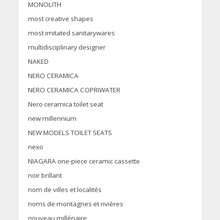
MONOLITH
most creative shapes
most imitated sanitarywares
multidisciplinary designer
NAKED
NERO CERAMICA
NERO CERAMICA COPRIWATER
Nero ceramica toilet seat
new millennium
NEW MODELS TOILET SEATS
nexo
NIAGARA one-piece ceramic cassette
noir brillant
nom de villes et localités
noms de montagnes et rivières
nouveau millénaire