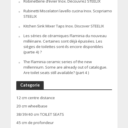
Robinetterie d’évier Inox. Découvrez STEELIX
Rubinetti Miscelatori lavello cucina Inox. Scopriamo
STEELIX
Kitchen Sink Mixer Taps Inox. Discover STEELIX
Les séries de céramiques Flaminia du nouveau
millénaire. Certaines sont déjà épuisées. Les
sièges de toilettes sont-ils encore disponibles
(partie 4) ?
The Flaminia ceramic series of the new
millennium. Some are already out of catalogue.
Are toilet seats still available? (part 4 )
Categorie
12 cm centre distance
20 cm wheelbase
38/39/40 cm TOILET SEATS
45 cm de profondeur