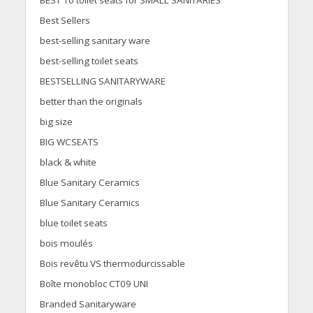
Best Sellers
best-selling sanitary ware
best-selling toilet seats
BESTSELLING SANITARYWARE
better than the originals
big size
BIG WCSEATS
black & white
Blue Sanitary Ceramics
Blue Sanitary Ceramics
blue toilet seats
bois moulés
Bois revêtu VS thermodurcissable
Boîte monobloc CT09 UNI
Branded Sanitaryware