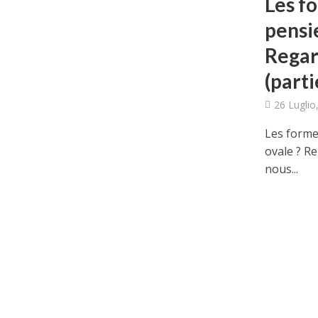
Les fo
pensi
Regar
(parti
26 Luglio
Les forme
ovale ? Re
nous...