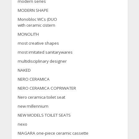
modern series
MODERN SHAPE
Monobloc WCs (DUO
with ceramic cistern
MONOLITH
most creative shapes
most imitated sanitarywares
multidisciplinary designer
NAKED
NERO CERAMICA
NERO CERAMICA COPRIWATER
Nero ceramica toilet seat
new millennium
NEW MODELS TOILET SEATS
nexo
NIAGARA one-piece ceramic cassette