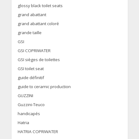
glossy black toilet seats
grand abattant
grand abattant coloré
grande taille
GSI
GSI COPRIWATER
GSI sièges de toilettes
GSI toilet seat
guide définitif
guide to ceramic production
GUZZINI
Guzzini-Teuco
handicapés
Hatria
HATRIA COPRIWATER