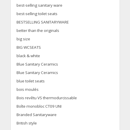
best-selling sanitary ware
best-selling toilet seats
BESTSELLING SANITARYWARE
better than the originals
big size
BIG WCSEATS
black & white
Blue Sanitary Ceramics
Blue Sanitary Ceramics
blue toilet seats
bois moulés
Bois revêtu VS thermodurcissable
Boîte monobloc CT09 UNI
Branded Sanitaryware
British style