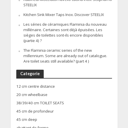
STEELIX
Kitchen Sink Mixer Taps Inox. Discover STEELIX
Les séries de céramiques Flaminia du nouveau
millénaire. Certaines sont déjà épuisées. Les
sièges de toilettes sont-ils encore disponibles
(partie 4) ?
The Flaminia ceramic series of the new
millennium. Some are already out of catalogue.
Are toilet seats still available? (part 4 )
Categorie
12 cm centre distance
20 cm wheelbase
38/39/40 cm TOILET SEATS
45 cm de profondeur
45 cm deep
abattant de forme