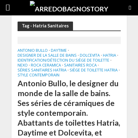
Tag - Hatria Sanitaires
ANTONIO BULLO
DAYTIME
•
•
DESIGNER DE LA SALLE DE BAINS
DOLCEVITA
HATRIA
•
•
•
IDENTIFICATION/DÉTECTION DU SIÈGE DE TOILETTE
•
NEXO
ROCA CERAMICA
SANITAIRES ROCA
•
•
•
SÉRIES SANITAIRES HATRIA
SIÈGE DE TOILETTE HATRIA
•
•
STYLE CONTEMPORAIN
Antonio Bullo, le designer du
monde de la salle de bains.
Ses séries de céramiques de
style contemporain.
Abattants de toilettes Hatria,
Daytime et Dolcevita, et