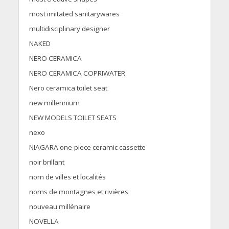
most imitated sanitarywares
multidisciplinary designer
NAKED
NERO CERAMICA
NERO CERAMICA COPRIWATER
Nero ceramica toilet seat
new millennium
NEW MODELS TOILET SEATS
nexo
NIAGARA one-piece ceramic cassette
noir brillant
nom de villes et localités
noms de montagnes et rivières
nouveau millénaire
NOVELLA