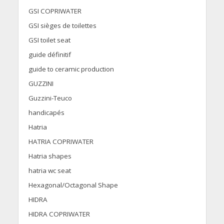
GSI COPRIWATER
GSI sièges de toilettes
GSI toilet seat
guide définitif
guide to ceramic production
GUZZINI
Guzzini-Teuco
handicapés
Hatria
HATRIA COPRIWATER
Hatria shapes
hatria wc seat
Hexagonal/Octagonal Shape
HIDRA
HIDRA COPRIWATER