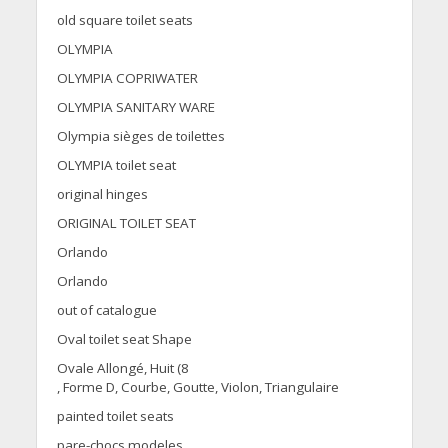
old square toilet seats
OLYMPIA
OLYMPIA COPRIWATER
OLYMPIA SANITARY WARE
Olympia sièges de toilettes
OLYMPIA toilet seat
original hinges
ORIGINAL TOILET SEAT
Orlando
Orlando
out of catalogue
Oval toilet seat Shape
Ovale Allongé, Huit (8
, Forme D, Courbe, Goutte, Violon, Triangulaire
painted toilet seats
pare-chocs modeles