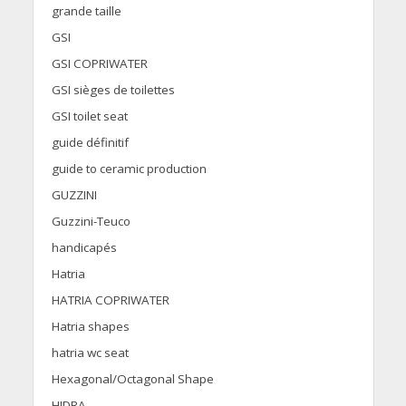
grande taille
GSI
GSI COPRIWATER
GSI sièges de toilettes
GSI toilet seat
guide définitif
guide to ceramic production
GUZZINI
Guzzini-Teuco
handicapés
Hatria
HATRIA COPRIWATER
Hatria shapes
hatria wc seat
Hexagonal/Octagonal Shape
HIDRA