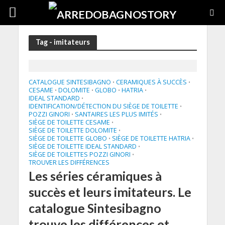
Tag - imitateurs
CATALOGUE SINTESIBAGNO
CERAMIQUES À SUCCÈS
•
•
CESAME
DOLOMITE
GLOBO
HATRIA
•
•
•
•
IDEAL STANDARD
•
IDENTIFICATION/DÉTECTION DU SIÈGE DE TOILETTE
•
POZZI GINORI
SANTAIRES LES PLUS IMITÉS
•
•
SIÈGE DE TOILETTE CESAME
•
SIÈGE DE TOILETTE DOLOMITE
•
SIÈGE DE TOILETTE GLOBO
SIÈGE DE TOILETTE HATRIA
•
•
SIÈGE DE TOILETTE IDEAL STANDARD
•
SIÈGE DE TOILETTES POZZI GINORI
•
TROUVER LES DIFFÉRENCES
Les séries céramiques à
succès et leurs imitateurs. Le
catalogue Sintesibagno
trouve les différences et