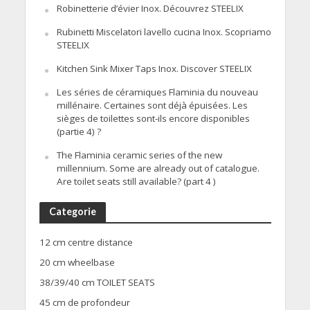
Robinetterie d’évier Inox. Découvrez STEELIX
Rubinetti Miscelatori lavello cucina Inox. Scopriamo
STEELIX
Kitchen Sink Mixer Taps Inox. Discover STEELIX
Les séries de céramiques Flaminia du nouveau
millénaire. Certaines sont déjà épuisées. Les
sièges de toilettes sont-ils encore disponibles
(partie 4) ?
The Flaminia ceramic series of the new
millennium. Some are already out of catalogue.
Are toilet seats still available? (part 4 )
Categorie
12 cm centre distance
20 cm wheelbase
38/39/40 cm TOILET SEATS
45 cm de profondeur