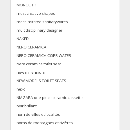
MONOLITH
most creative shapes
most imitated sanitarywares
multidisciplinary designer
NAKED
NERO CERAMICA
NERO CERAMICA COPRIWATER
Nero ceramica toilet seat
new millennium
NEW MODELS TOILET SEATS
nexo
NIAGARA one-piece ceramic cassette
noir brillant
nom de villes et localités
noms de montagnes et rivières