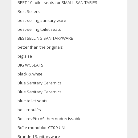
BEST 10 toilet seats for SMALL SANITARIES
Best Sellers
best-selling sanitary ware
best-selling toilet seats
BESTSELLING SANITARYWARE
better than the originals
big size
BIG WCSEATS
black & white
Blue Sanitary Ceramics
Blue Sanitary Ceramics
blue toilet seats
bois moulés
Bois revêtu VS thermodurcissable
Boîte monobloc CT09 UNI
Branded Sanitaryware