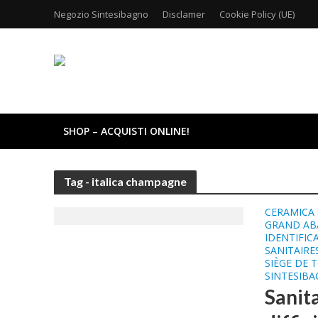
Negozio Sintesibagno
Disclamer
Cookie Policy (UE)
SHOP – ACQUISTI ONLINE!
Tag - italica champagne
CERAMICA 
GRAND AB
IDENTIFIC
SANITAIRE
SIÈGE DE 
SINTESIB
Sanita