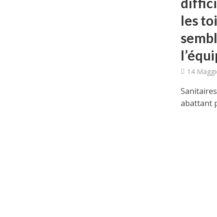
diffic
les to
sembl
l’équ
14 Maggi
Sanitaires
abattant p