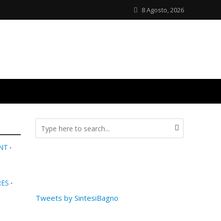
8 Agosto, 2026
NT
•
RES
•
Tweets by SintesiBagno