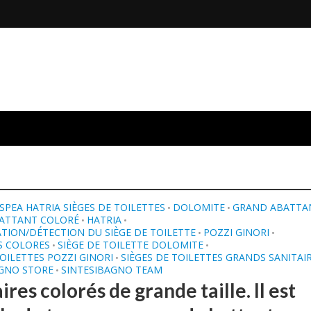
SPEA HATRIA SIÈGES DE TOILETTES
DOLOMITE
GRAND ABATTA
•
•
ATTANT COLORÉ
HATRIA
•
•
ATION/DÉTECTION DU SIÈGE DE TOILETTE
POZZI GINORI
•
•
S COLORES
SIÈGE DE TOILETTE DOLOMITE
•
•
TOILETTES POZZI GINORI
SIÈGES DE TOILETTES GRANDS SANITAI
•
AGNO STORE
SINTESIBAGNO TEAM
•
ires colorés de grande taille. Il est