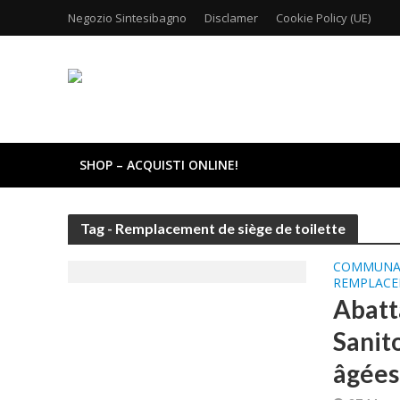
Negozio Sintesibagno
Disclamer
Cookie Policy (UE)
SHOP – ACQUISTI ONLINE!
Tag - Remplacement de siège de toilette
COMMUNA
REMPLACE
Abatt
Sanit
âgées: