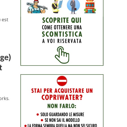
 est
age)
t
orks.