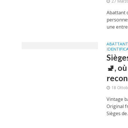
27 Marz
Abattant 
personnes
une entrep
ABATTANT
IDENTIFIC
Siège
🚽, où
recon
18 Ottob
Vintage b
Original f
Sièges de..