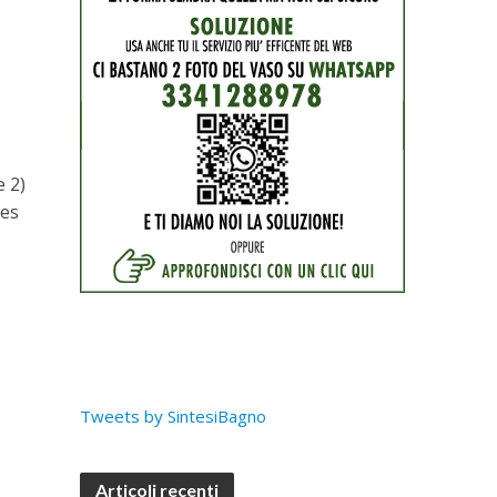
e 2)
ues
Tweets by SintesiBagno
Articoli recenti