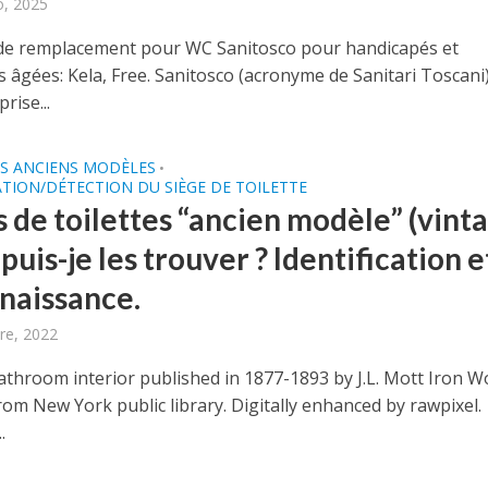
o, 2025
de remplacement pour WC Sanitosco pour handicapés et
 âgées: Kela, Free. Sanitosco (acronyme de Sanitari Toscani)
rise...
S ANCIENS MODÈLES
•
ATION/DÉTECTION DU SIÈGE DE TOILETTE
s de toilettes “ancien modèle” (vint
 puis-je les trouver ? Identification e
naissance.
re, 2022
athroom interior published in 1877-1893 by J.L. Mott Iron W
rom New York public library. Digitally enhanced by rawpixel.
.