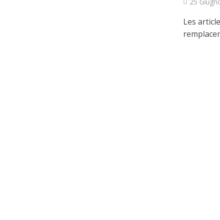
25 Giugn
Les articl
remplaceme