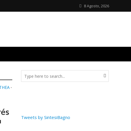
8 Agosto, 2026
LTHEA
•
rés
Tweets by SintesiBagno
