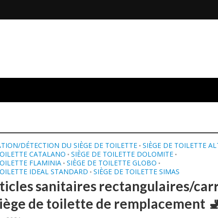
ATION/DÉTECTION DU SIÈGE DE TOILETTE
SIÈGE DE TOILETTE A
•
TOILETTE CATALANO
SIÈGE DE TOILETTE DOLOMITE
•
•
TOILETTE FLAMINIA
SIÈGE DE TOILETTE GLOBO
•
•
TOILETTE IDEAL STANDARD
SIÈGE DE TOILETTE SIMAS
•
ticles sanitaires rectangulaires/car
 siège de toilette de remplacement 