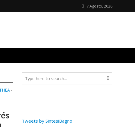
7 Agosto, 2026
LTHEA
•
rés
Tweets by SintesiBagno
