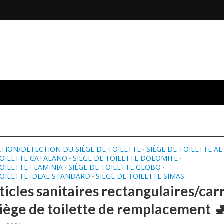
ATION/DÉTECTION DU SIÈGE DE TOILETTE
SIÈGE DE TOILETTE A
•
TOILETTE CATALANO
SIÈGE DE TOILETTE DOLOMITE
•
•
TOILETTE FLAMINIA
SIÈGE DE TOILETTE GLOBO
•
•
TOILETTE IDEAL STANDARD
SIÈGE DE TOILETTE SIMAS
•
ticles sanitaires rectangulaires/car
 siège de toilette de remplacement 