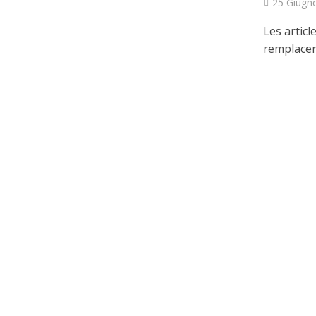
25 Giugn
Les articl
remplaceme