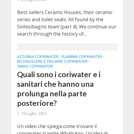
Best-sellers Ceramic Houses, their ceramic
series and toilet seats. All found by the
Sintesibagno team (part 4). We continue our
search through the history of...
AZZURRA COPRIWATER
FLAMINIA COPRIWATER
•
•
RICONOSCERE E TROVARE COPRIWATER
•
SIMAS COPRIWATER
Quali sono i coriwater e i
sanitari che hanno una
prolunga nella parte
posteriore?
19 Luglio, 2023
Un video che spiega come trovare il
copriwater tramite WhatsApp. Un'idea di