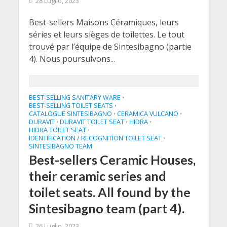
28 Luglio, 2023
Best-sellers Maisons Céramiques, leurs
séries et leurs sièges de toilettes. Le tout
trouvé par l’équipe de Sintesibagno (partie
4). Nous poursuivons...
BEST-SELLING SANITARY WARE
•
BEST-SELLING TOILET SEATS
•
CATALOGUE SINTESIBAGNO
CERAMICA VULCANO
•
•
DURAVIT
DURAVIT TOILET SEAT
HIDRA
•
•
•
HIDRA TOILET SEAT
•
IDENTIFICATION / RECOGNITION TOILET SEAT
•
SINTESIBAGNO TEAM
Best-sellers Ceramic Houses,
their ceramic series and
toilet seats. All found by the
Sintesibagno team (part 4).
26 Luglio, 2023