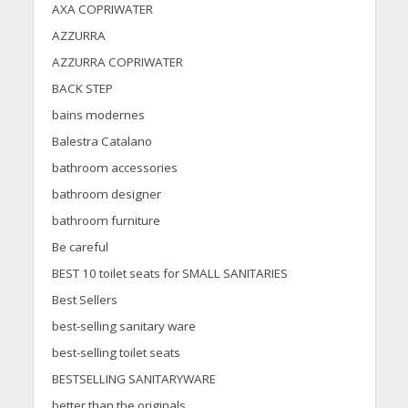
AXA COPRIWATER
AZZURRA
AZZURRA COPRIWATER
BACK STEP
bains modernes
Balestra Catalano
bathroom accessories
bathroom designer
bathroom furniture
Be careful
BEST 10 toilet seats for SMALL SANITARIES
Best Sellers
best-selling sanitary ware
best-selling toilet seats
BESTSELLING SANITARYWARE
better than the originals