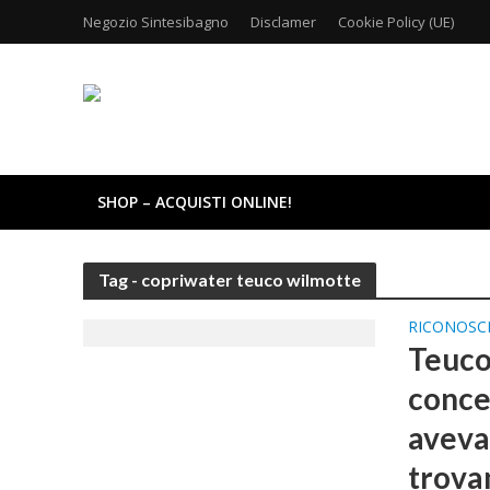
Negozio Sintesibagno
Disclamer
Cookie Policy (UE)
SHOP – ACQUISTI ONLINE!
Tag - copriwater teuco wilmotte
RICONOSC
Teuco:
conce
aveva 
trova