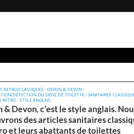
S RETRO/CLASSIQUES
DEVON & DEVON
•
•
ATION/DÉTECTION DU SIÈGE DE TOILETTE
SANITAIRES CLASSIQU
•
S RETRO
STYLE ANGLAIS
•
& Devon, c’est le style anglais. Nou
vrons des articles sanitaires classi
ro et leurs abattants de toilettes