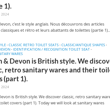
e 1).
 2024
von, c’est le style anglais. Nous découvrons des articles
 classiques et rétro et leurs abattants de toilettes (partie 1)..
TYLE
CLASSIC RETRO TOILET SEATS
CLASSIC/ANTIQUE SHAPES
•
•
•
DEVON
IDENTIFICATION / RECOGNITION TOILET SEAT
•
•
NITARY WARES
 & Devon is British style. We disco
c, retro sanitary wares and their toi
 (part 1).
 2024
von is British style. We discover classic, retro sanitary war
toilet covers (part 1). Today we will look at sanitary wares
.