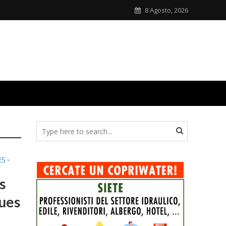
8 Agosto, 2026
ES
•
s
ques