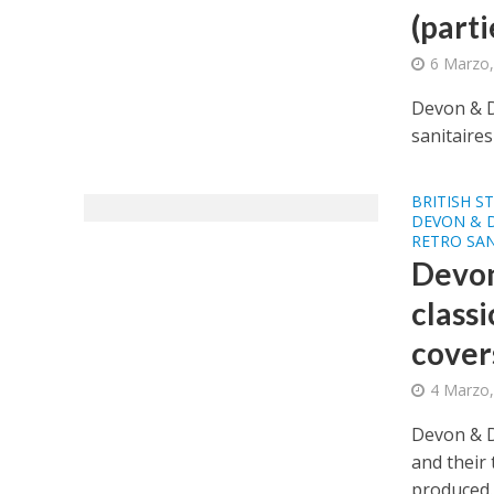
(parti
6 Marzo,
Devon & De
sanitaires
BRITISH S
DEVON & 
RETRO SA
Devon
classi
covers
4 Marzo,
Devon & De
and their 
produced..