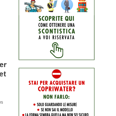
.
ver
let
es