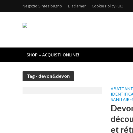
Negozio Sintesibagno
Disclamer
Cookie Policy (UE)
SHOP – ACQUISTI ONLINE!
Tag - devon&devon
ABATTANT
IDENTIFIC
SANITAIRE
Devon 
décou
et rét