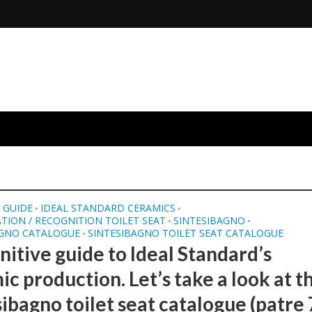
E GUIDE
IDEAL STANDARD CERAMICS
•
•
ATION / RECOGNITION TOILET SEAT
SINTESIBAGNO
•
•
AGNO CATALOGUE
SINTESIBAGNO TOILET SEAT CATALOGUE
•
nitive guide to Ideal Standard’s
c production. Let’s take a look at t
ibagno toilet seat catalogue (patre 