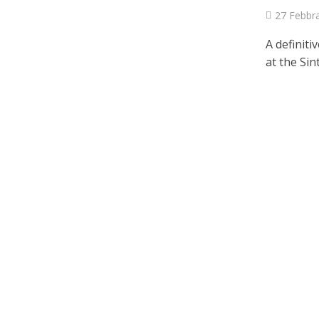
27 Febbr
A definiti
at the Sin