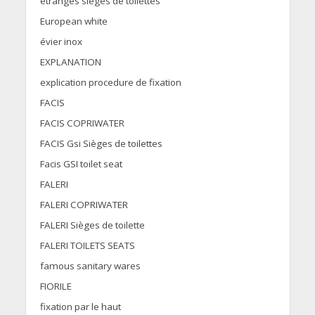
étranges sièges de toilettes
European white
évier inox
EXPLANATION
explication procedure de fixation
FACIS
FACIS COPRIWATER
FACIS Gsi Sièges de toilettes
Facis GSI toilet seat
FALERI
FALERI COPRIWATER
FALERI Sièges de toilette
FALERI TOILETS SEATS
famous sanitary wares
FIORILE
fixation par le haut