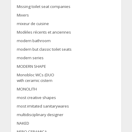
Missing toilet seat companies
Mixers
mixeur de cuisine
Modèles récents et anciennes
modern bathroom
modern but classic toilet seats
modern series
MODERN SHAPE
Monobloc WCs (DUO
with ceramic cistern
MONOLITH
most creative shapes
most imitated sanitarywares
multidisciplinary designer
NAKED
NERO CERAMICA