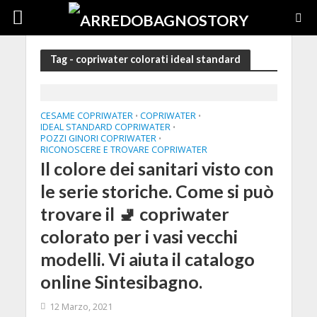
Tag - copriwater colorati ideal standard
CESAME COPRIWATER
COPRIWATER
•
•
IDEAL STANDARD COPRIWATER
•
POZZI GINORI COPRIWATER
•
RICONOSCERE E TROVARE COPRIWATER
Il colore dei sanitari visto con
le serie storiche. Come si può
trovare il 🚽 copriwater
colorato per i vasi vecchi
modelli. Vi aiuta il catalogo
online Sintesibagno.
12 Marzo, 2021