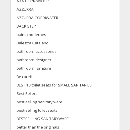
AXA COPRIWATER
AZZURRA
AZZURRA COPRIWATER
BACK STEP
bains modernes
Balestra Catalano
bathroom accessories
bathroom designer
bathroom furniture
Be careful
BEST 10 toilet seats for SMALL SANITARIES
Best Sellers
best-selling sanitary ware
best-selling toilet seats
BESTSELLING SANITARYWARE
better than the originals